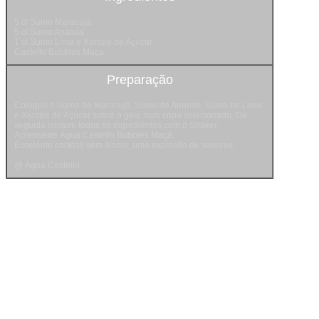
5 cl Sumo Maracujá
5 cl Sumo Ananás
1 cl Sumo Lima e Xarope de Açúcar
Castello Bubbles Maça
Preparação
Coloque o Sumo de Maracujá, Sumo de Ananás, Sumo de Lima
e Xarope de Açúcar sobre o gelo num copo selecionado. De
seguida misture todos os ingredientes com o Shaker.
Acrescente Água Castello Bubbles Maçã.
Excelente cocktail sem álcool, uma explosão de sabores.
@ Água Castello