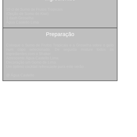
10 cl de Sumo de Frutos Tropicais
(Opção de Sumo de Kiwi)
1 dash Groselha
Água Castello Lima
Preparação
Coloque o Sumo de Frutos Tropicais e a Groselha sobre o gelo
num copo selecionado. De seguida misture todos os
ingredientes com o Shaker.
Acrescente Água Castello Lima.
Decoração um Gomo de Lima.
Um óptimo cocktail refrescaste para este verão .
@ Água Castello