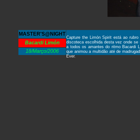
MASTER'S@NIGHT
Capture the Limón Spirit está ao rubro
discoteca escolhida desta vez onde se 
Bacardi Limón
a todos os amantes do ritmo Bacardi 
18/Março/2006
que animou a multidão até de madrugad
Ever.