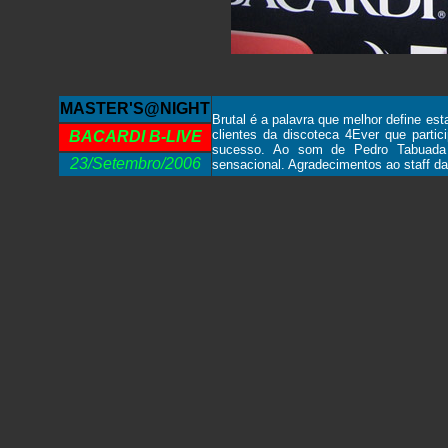
MASTER'S@NIGHT
Brutal é a palavra que melhor define est
clientes da discoteca 4Ever que part
BACARDI B-LIVE
sucesso. Ao som de Pedro Tabuada 
23/Setembro/2006
sensacional. Agradecimentos ao staff da