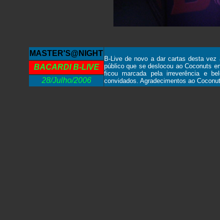
MASTER'S@NIGHT
B-Live de novo a dar cartas desta ve
público que se deslocou ao Coconuts e
BACARDI B-LIVE
ficou marcada pela irreverência e b
28/Julho/2006
convidados. Agradecimentos ao Coconut