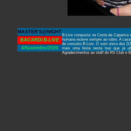
MASTER'S@NIGHT
B-Live conquista na Costa da Caparic
humana esteve sempre ao rubro. A casa 
BACARDI B-LIVE
do conceito B-Live. O som único dos D
4/Novembro/2006
mais uma festa nesta tour que já ult
Agradecimentos ao staff do RS Club e B