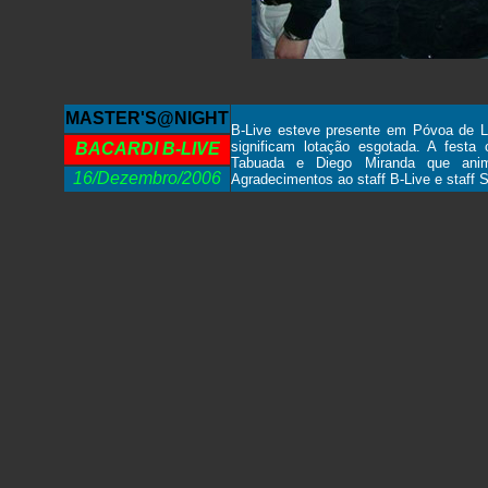
MASTER'S@NIGHT
B-Live esteve presente em Póvoa de L
significam lotação esgotada. A fest
BACARDI B-LIVE
Tabuada e Diego Miranda que ani
16/Dezembro/2006
Agradecimentos ao staff B-Live e staff 