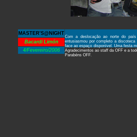
MASTER'S@NIGHT
Com a deslocação ao norte do país a
entusiasmou por completo a discoteca
Bacardi Limón
face ao espaço disponível. Uma festa 
4/Fevereiro/2006
Agradecimentos ao staff da OFF e a tod
Parabéns OFF.