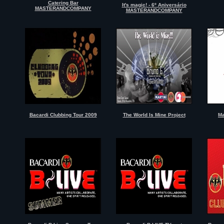
Catering Bar
I
t's magic! - 6º Aniversário
MASTERANDCOMPANY
MASTERANDCOMPANY
Bacardi Clubbing Tour 2009
The World Is Mine Project
Ma