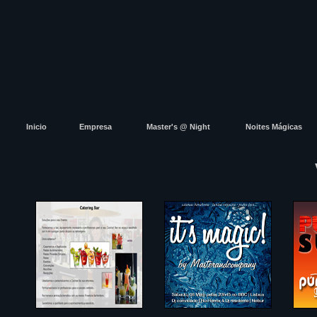
Inicio
Empresa
Master's @ Night
Noites Mágicas